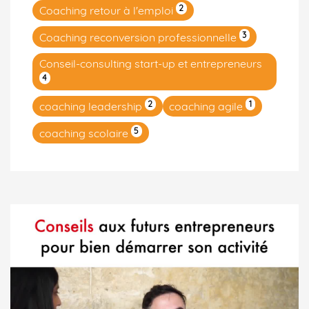
2
Coaching retour à l'emploi
3
Coaching reconversion professionnelle
Conseil-consulting start-up et entrepreneurs
4
2
1
coaching leadership
coaching agile
5
coaching scolaire