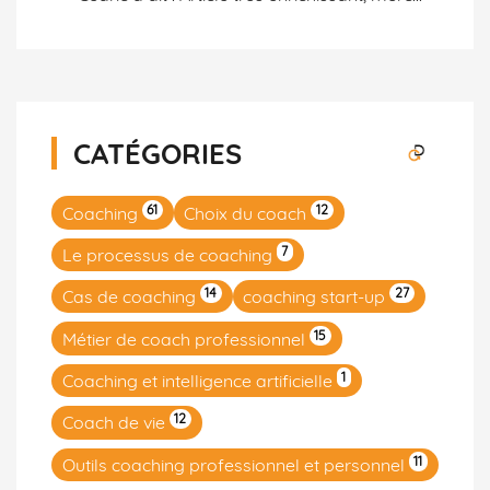
CATÉGORIES
61
12
Coaching
Choix du coach
7
Le processus de coaching
14
27
Cas de coaching
coaching start-up
15
Métier de coach professionnel
1
Coaching et intelligence artificielle
12
Coach de vie
11
Outils coaching professionnel et personnel