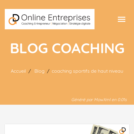
BLOG COACHING
Accueil
Blog
coaching sportifs de haut niveau
Généré par MowXml en 0.01s