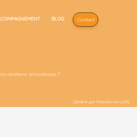
CCOMPAGNEMENT
BLOG
Contact
G
vos relations amoureuses ?
Généré par MowXml en 0.01s