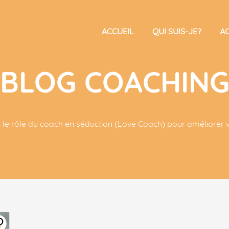
ACCUEIL
QUI SUIS-JE?
A
BLOG COACHIN
t le rôle du coach en séduction (Love Coach) pour améliorer 