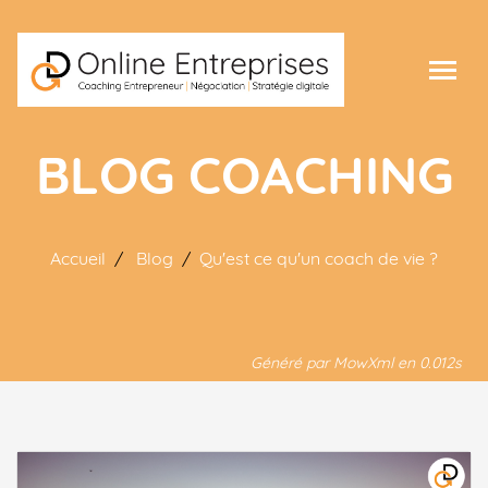
BLOG COACHING
Accueil
Blog
Qu'est ce qu'un coach de vie ?
Généré par MowXml en 0.012s