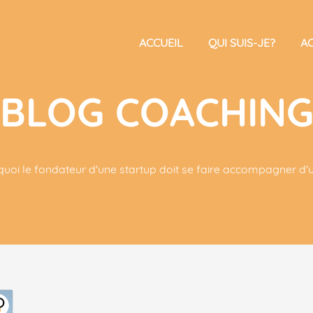
ACCUEIL
QUI SUIS-JE?
A
BLOG COACHIN
uoi le fondateur d'une startup doit se faire accompagner d'