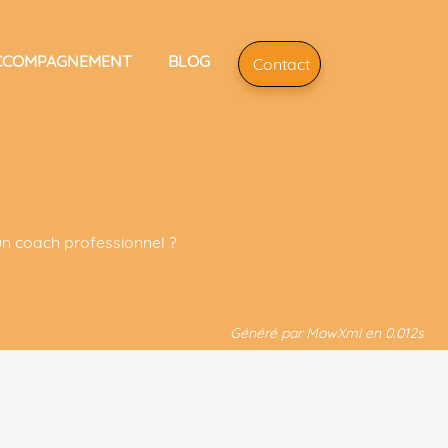
CCOMPAGNEMENT
BLOG
Contact
G
un coach professionnel ?
Généré par MowXml en 0.012s