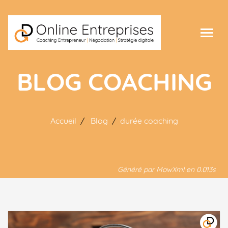
BLOG COACHING
Accueil
Blog
durée coaching
Généré par MowXml en 0.013s