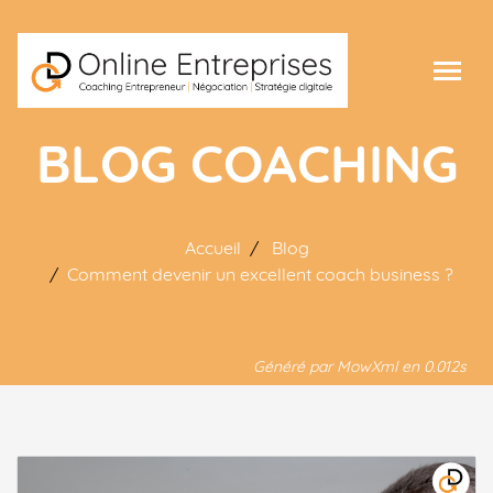
BLOG COACHING
Accueil
Blog
Comment devenir un excellent coach business ?
Généré par MowXml en 0.012s