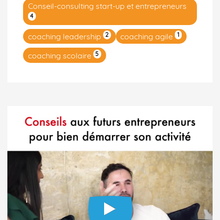
Conseil-consulting start-up et entrepreneurs
4
2
1
coaching leadership
coaching agile
5
coaching scolaire