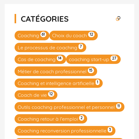
CATÉGORIES
61
12
Coaching
Choix du coach
7
Le processus de coaching
14
27
Cas de coaching
coaching start-up
15
Métier de coach professionnel
1
Coaching et intelligence artificielle
12
Coach de vie
11
Outils coaching professionnel et personnel
2
Coaching retour à l'emploi
3
Coaching reconversion professionnelle